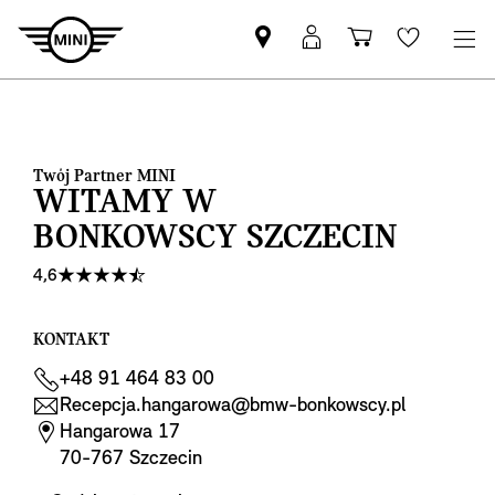
Znajdź
Logowanie
Koszyk
Wishlis
Partnera
MyMini
MINI
Twój Partner MINI
WITAMY W
BONKOWSCY SZCZECIN
4,6
KONTAKT
+48 91 464 83 00
Recepcja.hangarowa@bmw-bonkowscy.pl
Hangarowa 17
70-767 Szczecin