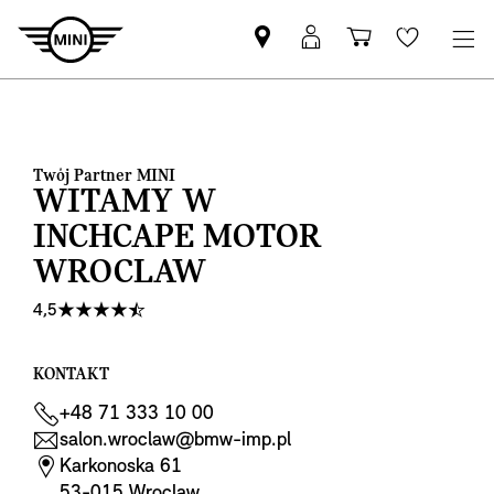
Znajdź
Logowanie
Koszyk
Wishlis
Partnera
MyMini
MINI
Twój Partner MINI
WITAMY W
INCHCAPE MOTOR
WROCLAW
4,5
KONTAKT
+48 71 333 10 00
salon.wroclaw@bmw-imp.pl
Karkonoska 61
53-015 Wroclaw