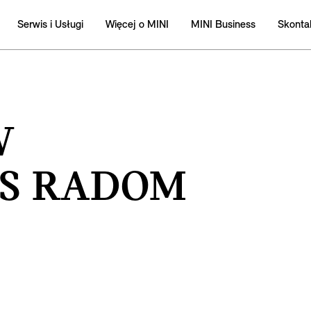
Serwis i Usługi
Więcej o MINI
MINI Business
Skontak
W
S RADOM