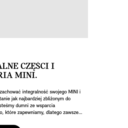
LNE CZĘŚCI I
IA MINI.
 zachować integralność swojego MINI i
anie jak najbardziej zbliżonym do
esteśmy dumni ze wsparcia
, które zapewniamy, dlatego zawsze
z oryginalnymi częściami MINI.