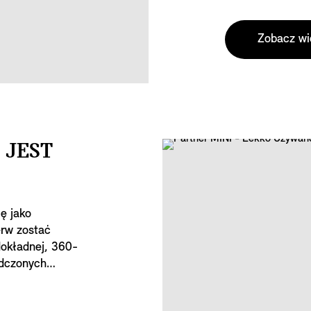
zakup nowego M
Zobacz wi
 JEST
ę jako
erw zostać
okładnej, 360-
adczonych