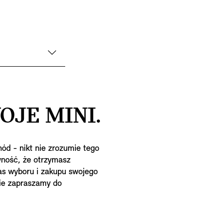
JE MINI.
ód - nikt nie zrozumie tego
wność, że otrzymasz
as wyboru i zakupu swojego
nie zapraszamy do