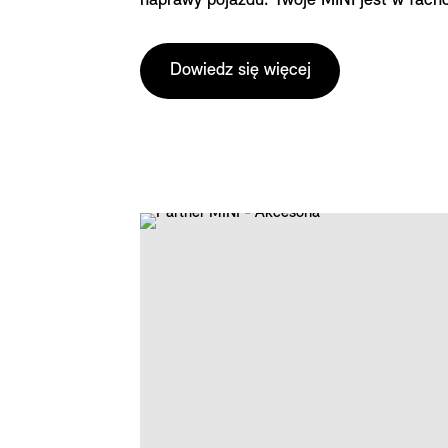
naprawy pojazdu. Twoje MINI jest w fac
naszych Ekspertów Serwisowych MINI.
Dowiedz się więcej