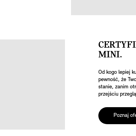
CERTYF
MINI.
Od kogo lepiej 
pewność, że Two
stanie, zanim o
przejściu przegl
Certyfikowaneg
Poznaj of