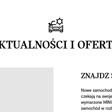
KTUALNOŚCI I OFERT
ZNAJDŹ 
Nowe samochody
czekają na swoje
wymarzone MINI
samochód w rozl