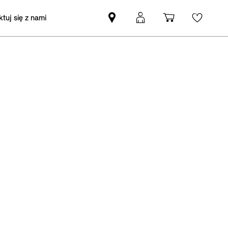
tuj się z nami
Znajdź
Logowanie
Koszyk
Wishli
Partnera
MyMini
MINI