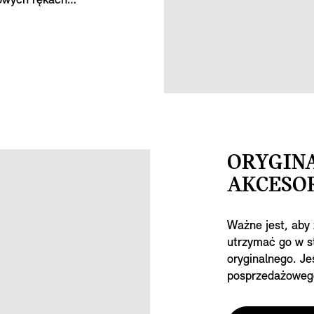
howych rękach
ORYGINA
AKCESOR
Ważne jest, aby
utrzymać go w st
oryginalnego. J
posprzedażowego
pracujemy tylko 