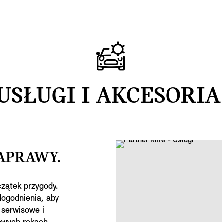
USŁUGI I AKCESORIA
NAPRAWY.
zątek przygody.
dogodnienia, aby
 serwisowe i