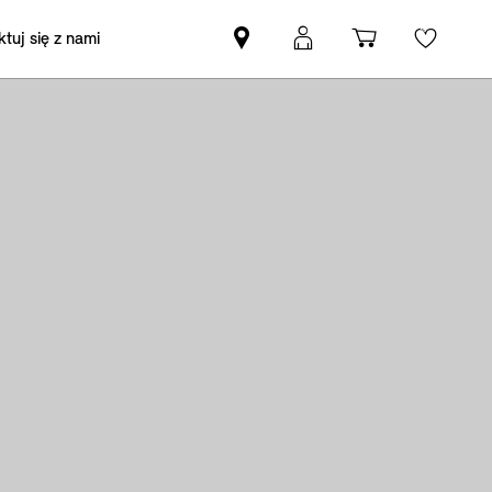
tuj się z nami
Znajdź
Logowanie
Koszyk
Wishli
Partnera
MyMini
MINI