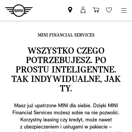
Znajdź
Logowanie
Koszyk
Wishlis
Partnera
MyMini
MINI
MINI FINANCIAL SERVICES
WSZYSTKO CZEGO
POTRZEBUJESZ. PO
PROSTU INTELIGENTNE.
TAK INDYWIDUALNE, JAK
TY.
Masz już upatrzone MINI dla siebie. Dzięki MINI
Financial Services możesz sobie na nie pozwolić.
Korzystny leasing czy kredyt, może nawet
z ubezpieczeniem i usługami w pakiecie –