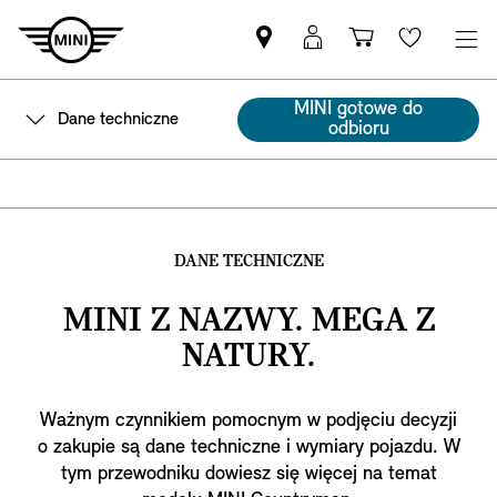
Znajdź
Logowanie
Koszyk
Wishlis
Partnera
MyMini
MINI
MINI gotowe do
Dane techniczne
odbioru
DANE TECHNICZNE
MINI Z NAZWY. MEGA Z
NATURY.
Ważnym czynnikiem pomocnym w podjęciu decyzji
o zakupie są dane techniczne i wymiary pojazdu. W
tym przewodniku dowiesz się więcej na temat