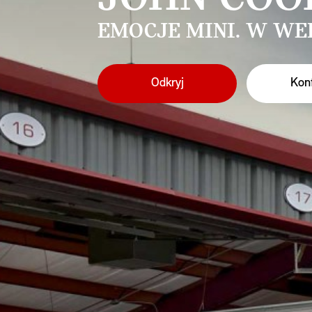
EMOCJE MINI. W WER
Odkryj
Konf