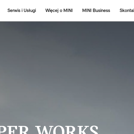
Serwis i Usługi
Więcej o MINI
MINI Business
Skontak
PER WORKS.