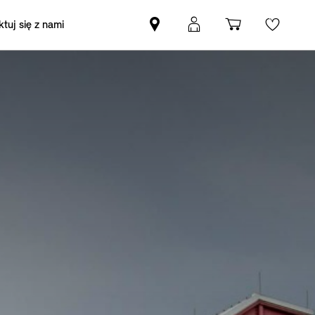
tuj się z nami
Znajdź
Logowanie
Koszyk
Wishli
Partnera
MyMini
MINI