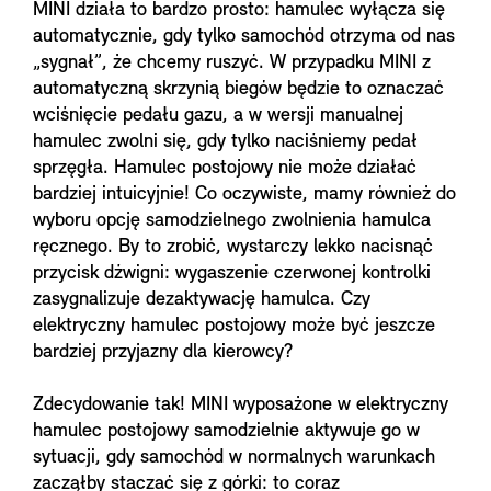
MINI działa to bardzo prosto: hamulec wyłącza się
automatycznie, gdy tylko samochód otrzyma od nas
„sygnał”, że chcemy ruszyć. W przypadku MINI z
automatyczną skrzynią biegów będzie to oznaczać
wciśnięcie pedału gazu, a w wersji manualnej
hamulec zwolni się, gdy tylko naciśniemy pedał
sprzęgła. Hamulec postojowy nie może działać
bardziej intuicyjnie! Co oczywiste, mamy również do
wyboru opcję samodzielnego zwolnienia hamulca
ręcznego. By to zrobić, wystarczy lekko nacisnąć
przycisk dźwigni: wygaszenie czerwonej kontrolki
zasygnalizuje dezaktywację hamulca. Czy
elektryczny hamulec postojowy może być jeszcze
bardziej przyjazny dla kierowcy?
Zdecydowanie tak! MINI wyposażone w elektryczny
hamulec postojowy samodzielnie aktywuje go w
sytuacji, gdy samochód w normalnych warunkach
zacząłby staczać się z górki: to coraz