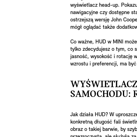
wyświetlacz head-up. Pokazu
nawigacyjne czy dostępne sta
ostrzejszą wersję John Coop
mógł oglądać także dodatkow
Co ważne, HUD w MINI możes
tylko zdecydujesz o tym, co s
jasność, wysokość i rotację 
wzrostu i preferencji, ma być
WYŚWIETLACZ
SAMOCHODU: 
Jak działa HUD? W uproszczen
konkretną długość fali świetl
obraz o takiej barwie, by sz
przezroczysta, ale służyła z