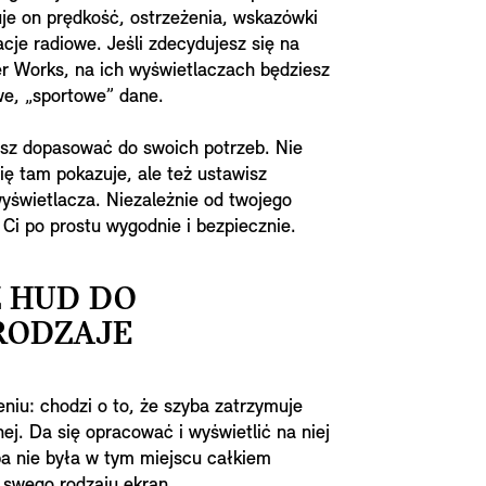
je on prędkość, ostrzeżenia, wskazówki
cje radiowe. Jeśli zdecydujesz się na
er Works, na ich wyświetlaczach będziesz
e, „sportowe” dane.
z dopasować do swoich potrzeb. Nie
ię tam pokazuje, ale też ustawisz
wyświetlacza. Niezależnie od twojego
 Ci po prostu wygodnie i bezpiecznie.
 HUD DO
RODZAJE
iu: chodzi o to, że szyba zatrzymuje
nej. Da się opracować i wyświetlić na niej
yba nie była w tym miejscu całkiem
a swego rodzaju ekran.