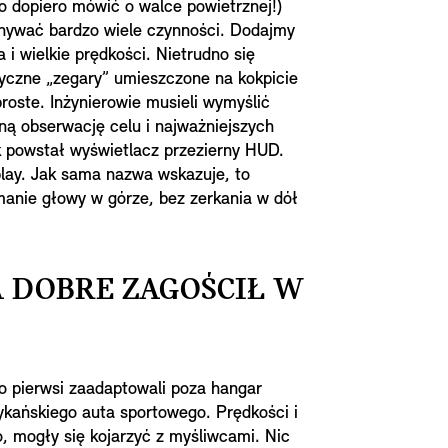
o dopiero mówić o walce powietrznej!)
onywać bardzo wiele czynności. Dodajmy
 i wielkie prędkości. Nietrudno się
syczne „zegary” umieszczone na kokpicie
proste. Inżynierowie musieli wymyślić
ną obserwację celu i najważniejszych
k powstał wyświetlacz przezierny HUD.
play. Jak sama nazwa wskazuje, to
manie głowy w górze, bez zerkania w dół
 DOBRE ZAGOŚCIŁ W
o pierwsi zaadaptowali poza hangar
kańskiego auta sportowego. Prędkości i
o, mogły się kojarzyć z myśliwcami. Nic