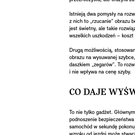
Istnieją dwa pomysły na rozw
z nich to „rzucanie” obrazu 
jest świetny, ale takie rozwi
wszelkich uszkodzeń – koszt
Drugą możliwością, stosowan
obrazu na wysuwanej szybce,
daszkiem „zegarów”. To rozw
i nie wpływa na cenę szyby.
CO DAJE WYŚ
To nie tylko gadżet. Głównym
podnoszenie bezpieczeństwa 
samochód w sekundę pokonuje
wzroku od jezdni może stwarz