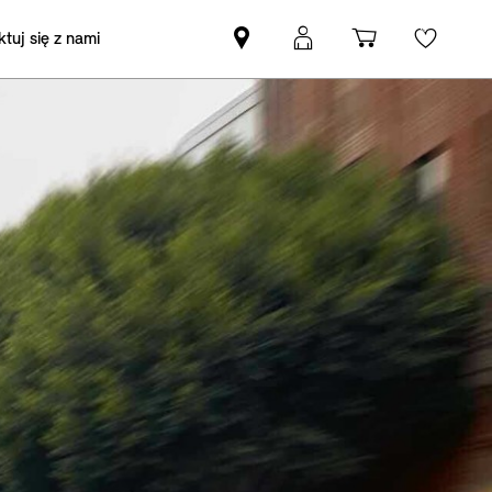
tuj się z nami
Znajdź
Logowanie
Koszyk
Wishli
Partnera
MyMini
MINI