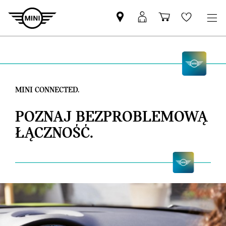
Znajdź
Logowanie
Koszyk
Wishlis
Partnera
MyMini
MINI
MINI CONNECTED.
POZNAJ BEZPROBLEMOWĄ
ŁĄCZNOŚĆ.