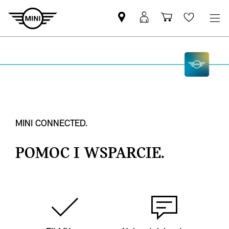
Znajdź
Logowanie
Koszyk
Wishlis
Partnera
MyMini
MINI
MINI CONNECTED.
POMOC I WSPARCIE.