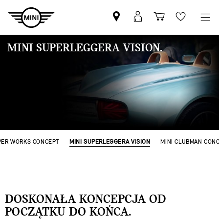
Znajdź
Logowanie
Koszyk
Wishlis
Partnera
MyMini
MINI
MINI SUPERLEGGERA VISION.
PER WORKS CONCEPT
MINI SUPERLEGGERA VISION
MINI CLUBMAN CON
DOSKONAŁA KONCEPCJA OD
POCZĄTKU DO KOŃCA.